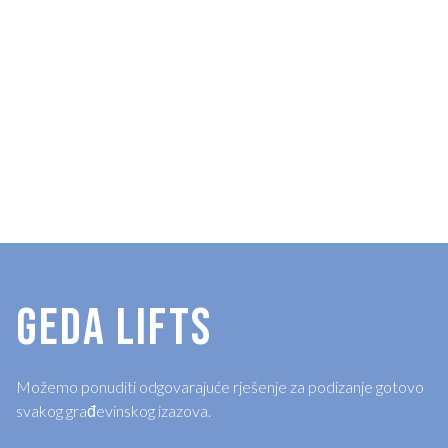
GEDA LIFTS
Možemo ponuditi odgovarajuće rješenje za podizanje gotovo
svakog građevinskog izazova.